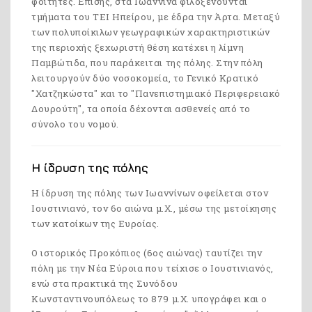
φοιτητές. Επίσης, στα Ιωάννινα φιλοξενούνται
τμήματα του ΤΕΙ Ηπείρου, με έδρα την Άρτα. Μεταξύ
των πολυποίκιλων γεωγραφικών χαρακτηριστικών
της περιοχής ξεχωριστή θέση κατέχει η λίμνη
Παμβώτιδα, που παράκειται της πόλης. Στην πόλη
λειτουργούν δύο νοσοκομεία, το Γενικό Κρατικό
"Χατζηκώστα" και το "Πανεπιστημιακό Περιφερειακό
Δουρούτη", τα οποία δέχονται ασθενείς από το
σύνολο του νομού.
Η ίδρυση της πόλης
Η ίδρυση της πόλης των Ιωαννίνων οφείλεται στον
Ιουστινιανό, τον 6ο αιώνα μ.Χ., μέσω της μετοίκησης
των κατοίκων της Ευροίας.
Ο ιστορικός Προκόπιος (6ος αιώνας) ταυτίζει την
πόλη με την Νέα Εύροια που τείχισε ο Ιουστινιανός,
ενώ στα πρακτικά της Συνόδου
Κωνσταντινουπόλεως το 879 μ.Χ. υπογράφει και ο