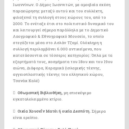
Ιωαννίνων. Ο Δήμος Ιωαννιτών, με αμοιβαία σχέση
παραχώρησης μεταξύ αυτού και του συλλέκτη,
φιλοξενεί τη συλλογή στους χώρους του, από το
2000. Το ενέταξε έτσι στο πολιτιστικό δυναμικό του
και λειτουργεί σήμερα παράλληλα με το Δημοτικό
Λαογραφικό & Εθνογραφικό Μουσείο, το οποίο
στεγάζεται μέσα στο Ασλάν Τζαμί. Ολόκληρη η
συλλογή περιλαμβάνει 6.000 αντικείμενα, που
κατατάσσονται σε τέσσερις κατηγορίες: Όπλα με τα
εξαρτήματά τους, κοσμήματα του 18ου και του 19ου
αιώνα, Διάφορα, Κεραμικά (ισλαμικής τέχνης,
αγγειοπλαστικής τέχνης του ελληνικού χώρου,
Τσανάκ Καλέ)
Οθωμανική Βιβλιοθήκη,
μη επισκέψιμο
εγκαταλελειμμένο κτίριο.
Οικία Χουσεΐν Ματέι ή οικία Δεσπότη.
Σήμερα
είναι ερείπιο.