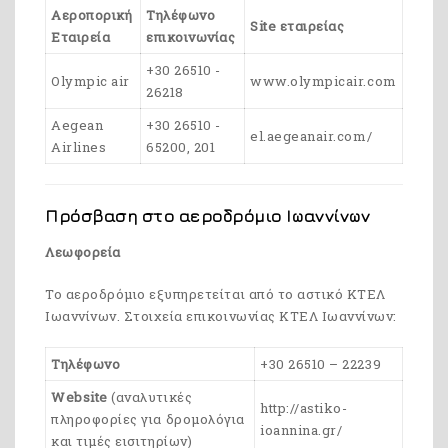
Αεροπορική
Τηλέφωνο
Site εταιρείας
Εταιρεία
επικοινωνίας
+30 26510 -
Olympic air
www.olympicair.com
26218
Aegean
+30 26510 -
el.aegeanair.com/
Airlines
65200, 201
Πρόσβαση στο αεροδρόμιο Ιωαννίνων
Λεωφορεία
Το αεροδρόμιο εξυπηρετείται από το αστικό ΚΤΕΛ
Ιωαννίνων. Στοιχεία επικοινωνίας ΚΤΕΛ Ιωαννίνων:
Τηλέφωνο
+30 26510 – 22239
Website
(αναλυτικές
http://astiko-
πληροφορίες για δρομολόγια
ioannina.gr/
και τιμές εισιτηρίων)