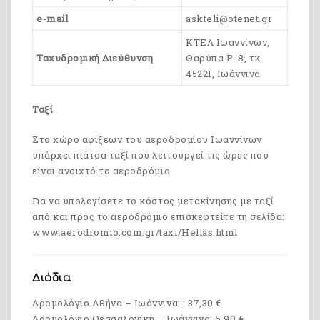
e-mail
askteli@otenet.gr
ΚΤΕΛ Ιωαννίνων,
Ταχυδρομική Διεύθυνση
Θαρύπα Ρ. 8, τκ
45221, Ιωάννινα
Ταξί
Στo χώρο αφίξεων του αεροδρομίου Ιωαννίνων
υπάρχει πιάτσα ταξί που λειτουργεί τις ώρες που
είναι ανοιχτό το αεροδρόμιο.
Για να υπολογίσετε το κόστος μετακίνησης με ταξί
από και προς το αεροδρόμιο επισκεφτείτε τη σελίδα:
www.aerodromio.com.gr/taxi/Hellas.html
Διόδια
Δρομολόγιο Αθήνα – Ιωάννινα: : 37,30 €
Δρομολόγιο Θεσσαλονίκη – Ιωάννινα: 6,90 €