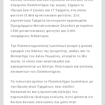
σύγχρονα Πανεπιστήμια της χώρας. Σήμερα το
Ίδρυμα έχει 5 Σχολές και 17 Τμήματα, στα οποία
φοιτούν 15.464 προπτυχιακοί φοιτητές. Στα
περισσότερα Τμήματα λειτουργούν οργανωμένα
Προγράμματα Μεταπτυχιακών Σπουδών με περίπου
1.500 μεταπτυχιακούς φοιτητές και 2.300
υποψήφιους διδάκτορες.
Την Πανεπιστημιούπολη Ιωαννίνων κοσμεί η φυσική
ομορφιά του δάσους της Δουρούτης, καθώς και το
Μοναστήρι του Αγίου Γεωργίου, κτισμένο το 18ο
αιώνα, το οποίο έχει αναστηλωθεί και
χρησιμοποιείται ως Κέντρο Πολιτισμού και ξενώνας
επισκεπτών του Πανεπιστημίου.
Τα τελευταία χρόνια το Πανεπιστήμιο Ιωαννίνων, με
την ίδρυση νέων Τμημάτων, έχει σχεδόν
διπλασιαστεί και η προοπτική εξέλιξής του
παρουσιάζεται ιδιαίτερα ευοίωνη. Αυτό φαίνεται ότι
θα έχει θετικές επιπτώσεις όχι μόνο στην