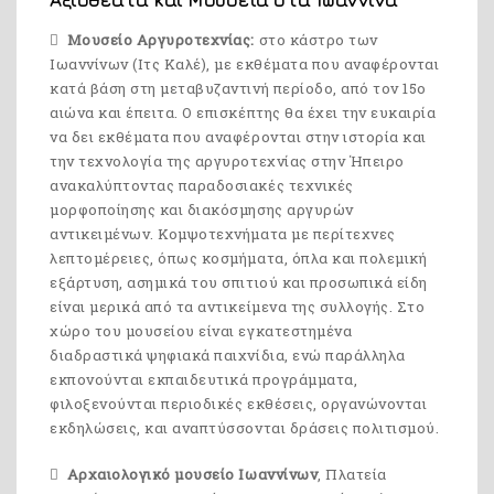
Αξιοθέατα και Μουσεία στα Ιωάννινα
Μουσείο Αργυροτεχνίας:
στο κάστρο των
Ιωαννίνων (Ιτς Καλέ), με εκθέματα που αναφέρονται
κατά βάση στη μεταβυζαντινή περίοδο, από τον 15ο
αιώνα και έπειτα. Ο επισκέπτης θα έχει την ευκαιρία
να δει εκθέματα που αναφέρονται στην ιστορία και
την τεχνολογία της αργυροτεχνίας στην Ήπειρο
ανακαλύπτοντας παραδοσιακές τεχνικές
μορφοποίησης και διακόσμησης αργυρών
αντικειμένων. Κομψοτεχνήματα με περίτεχνες
λεπτομέρειες, όπως κοσμήματα, όπλα και πολεμική
εξάρτυση, ασημικά του σπιτιού και προσωπικά είδη
είναι μερικά από τα αντικείμενα της συλλογής. Στο
χώρο του μουσείου είναι εγκατεστημένα
διαδραστικά ψηφιακά παιχνίδια, ενώ παράλληλα
εκπονούνται εκπαιδευτικά προγράμματα,
φιλοξενούνται περιοδικές εκθέσεις, οργανώνονται
εκδηλώσεις, και αναπτύσσονται δράσεις πολιτισμού.
Αρχαιολογικό μουσείο Ιωαννίνων
, Πλατεία