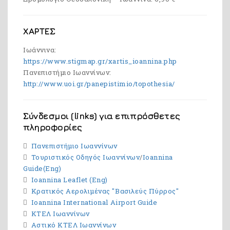
ΧΑΡΤΕΣ
Ιωάννινα:
https://www.stigmap.gr/xartis_ioannina.php
Πανεπιστήμιο Ιωαννίνων:
http://www.uoi.gr/panepistimio/topothesia/
Σύνδεσμοι (links) για επιπρόσθετες
πληροφορίες
Πανεπιστήμιο Ιωαννίνων
Τουριστικός Οδηγός Ιωαννίνων
/
Ioannina
Guide(Eng)
Ioannina Leaflet (Eng)
Κρατικός Αερολιμένας "Βασιλεύς Πύρρος"
Ioannina International Airport Guide
ΚΤΕΛ Ιωαννίνων
Αστικό ΚΤΕΛ Ιωαννίνων