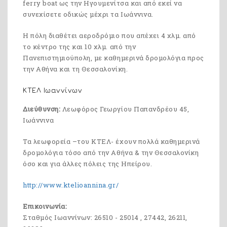
ferry boat ως την Ηγουμενίτσα και από εκεί να
συνεχίσετε οδικώς μέχρι τα Ιωάννινα.
Η πόλη διαθέτει αεροδρόμιο που απέχει 4 χλμ. από
το κέντρο της και 10 χλμ. από την
Πανεπιστημιούπολη, με καθημερινά δρομολόγια προς
την Αθήνα και τη Θεσσαλονίκη.
ΚΤΕΛ Ιωαννίνων
Διεύθυνση:
Λεωφόρος Γεωργίου Παπανδρέου 45,
Ιωάννινα
Τα λεωφορεία –του ΚΤΕΛ- έχουν πολλά καθημερινά
δρομολόγια τόσο από την Αθήνα & την Θεσσαλονίκη
όσο και για άλλες πόλεις της Ηπείρου.
http://www.ktelioannina.gr/
Επικοινωνία:
Σταθμός Ιωαννίνων: 26510 - 25014 , 27442, 26211,