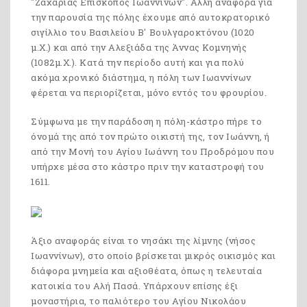
"Ζαχαρίας Επίσκοπος Ιωαννίνων". Άλλη αναφορά για
την παρουσία της πόλης έχουμε από αυτοκρατορικό
σιγίλλιο του Βασιλείου Β' Βουλγαροκτόνου (1020
μ.Χ.) και από την Αλεξιάδα της Άννας Κομνηνής
(1082μ.Χ.). Κατά την περίοδο αυτή και για πολύ
ακόμα χρονικό διάστημα, η πόλη των Ιωαννίνων
φέρεται να περιορίζεται, μόνο εντός του φρουρίου.
Σύμφωνα με την παράδοση η πόλη-κάστρο πήρε το
όνομά της από τον πρώτο οικιστή της, τον Ιωάννη, ή
από την Μονή του Αγίου Ιωάννη του Προδρόμου που
υπήρχε μέσα στο κάστρο πριν την καταστροφή του
1611.
Άξιο αναφοράς είναι το νησάκι της λίμνης (νήσος
Ιωαννίνων), στο οποίο βρίσκεται μικρός οικισμός και
διάφορα μνημεία και αξιοθέατα, όπως η τελευταία
κατοικία του Αλή Πασά. Υπάρχουν επίσης έξι
μοναστήρια, το παλιότερο του Αγίου Νικολάου