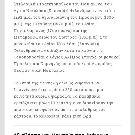
(Ντίλιου) ή Στρατηγοπούλου του 11ου αιώνα, του
Αγίου Νικολάου (Σπανού) ή Φιλανθρωπινών από το
1292 μ.Χ., του Αγίου Ιωάννη του Προδρόμου (1506
μ.Χ.), της Ελεούσης (1570 μ.Χ.), του Αγίου
Παντελεήμονος (17ου αιώνα) και της
Μεταμορφώσεως του Σωτήρος (1851 μ.Χ.). Στο
μοναστήρι του Αγίου Νικολάου (Σπανού) ή
Φιλανθρωπινών δίδαξαν κατά τα χρόνια της
Τουρκοκρατίας ο λόγιος Αλέξιος Σπανός, οι μοναχοί
Πρόκλος και Κομνηνός και οι αδελφοί Αψαράδες,
Θεοφάνης και Νεκτάριος.
Το «νησί της λίμνης» ή αλλιώς «νησάκι των
Ιωαννίνων» έχει περίπου 250 κατοίκους, μία
κοινότητα κυρίως ψαράδων. Τα καραβάκια
χρειάζονται μόλις 10 λεπτά για να διασχίσουν την
απόσταση και φεύγουν απ’ τις αποβάθρες του
κάστρου, το καλοκαίρι, κάθε μισή ώρα.