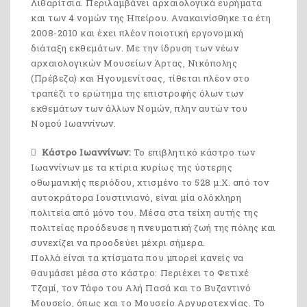
Λιθαρίτσια. Περιλαμβάνει αρχαιολογικά ευρήματα
και των 4 νομών της Ηπείρου. Ανακαινίσθηκε τα έτη
2008-2010 και έχει πλέον ποιοτική εργονομική
διάταξη εκθεμάτων. Με την ίδρυση των νέων
αρχαιολογικών Μουσείων Άρτας, Νικόπολης
(Πρέβεζα) και Ηγουμενίτσας, τίθεται πλέον στο
τραπέζι το ερώτημα της επιστροφής όλων των
εκθεμάτων των άλλων Νομών, πλην αυτών του
Νομού Ιωαννίνων.
Κάστρο Ιωαννίνων:
Το επιβλητικό κάστρο των
Ιωαννίνων με τα κτίρια κυρίως της ύστερης
οθωμανικής περιόδου, χτισμένο το 528 μ.Χ. από τον
αυτοκράτορα Ιουστινιανό, είναι μία ολόκληρη
πολιτεία από μόνο του. Μέσα στα τείχη αυτής της
πολιτείας προόδευσε η πνευματική ζωή της πόλης και
συνεχίζει να προοδεύει μέχρι σήμερα.
Πολλά είναι τα κτίσματα που μπορεί κανείς να
θαυμάσει μέσα στο κάστρο: Περιέχει το Φετιχέ
Τζαμί, τον Τάφο του Αλή Πασά και το Βυζαντινό
Μουσείο, όπως και το Μουσείο Αργυροτεχνίας. Το