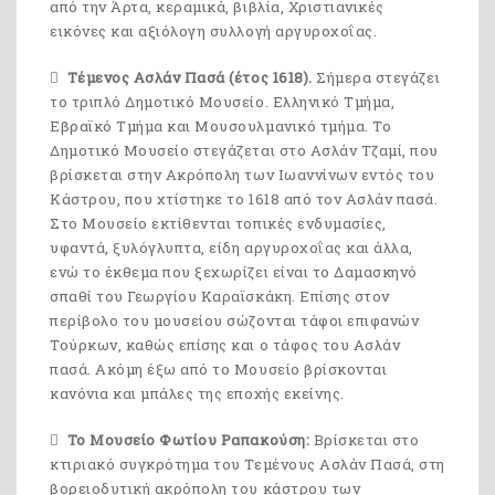
από την Άρτα, κεραμικά, βιβλία, Χριστιανικές
εικόνες και αξιόλογη συλλογή αργυροχοΐας.
Τέμενος Ασλάν Πασά (έτος 1618).
Σήμερα στεγάζει
το τριπλό Δημοτικό Μουσείο. Ελληνικό Τμήμα,
Εβραϊκό Τμήμα και Μουσουλμανικό τμήμα. Το
Δημοτικό Μουσείο στεγάζεται στο Ασλάν Τζαμί, που
βρίσκεται στην Ακρόπολη των Ιωαννίνων εντός του
Κάστρου, που χτίστηκε το 1618 από τον Ασλάν πασά.
Στο Μουσείο εκτίθενται τοπικές ενδυμασίες,
υφαντά, ξυλόγλυπτα, είδη αργυροχοΐας και άλλα,
ενώ το έκθεμα που ξεχωρίζει είναι το Δαμασκηνό
σπαθί του Γεωργίου Καραϊσκάκη. Επίσης στον
περίβολο του μουσείου σώζονται τάφοι επιφανών
Τούρκων, καθώς επίσης και ο τάφος του Ασλάν
πασά. Ακόμη έξω από το Μουσείο βρίσκονται
κανόνια και μπάλες της εποχής εκείνης.
Το Μουσείο Φωτίου Ραπακούση:
Βρίσκεται στο
κτιριακό συγκρότημα του Τεμένους Ασλάν Πασά, στη
βορειοδυτική ακρόπολη του κάστρου των