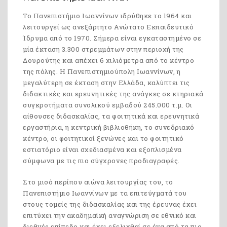
Το Πανεπιστήμιο Ιωαννίνων ιδρύθηκε το 1964 και
λειτουργεί ως ανεξάρτητο Ανώτατο Εκπαιδευτικό
Ίδρυμα από το 1970. Σήμερα είναι εγκαταστημένο σε
μία έκταση 3.300 στρεμμάτων στην περιοχή της
Δουρούτης και απέχει 6 χιλιόμετρα από το κέντρο
της πόλης. Η Πανεπιστημιούπολη Ιωαννίνων, η
μεγαλύτερη σε έκταση στην Ελλάδα, καλύπτει τις
διδακτικές και ερευνητικές της ανάγκες σε κτηριακά
συγκροτήματα συνολικού εμβαδού 245.000 τ.μ. Οι
αίθουσες διδασκαλίας, τα φοιτητικά και ερευνητικά
εργαστήρια, η κεντρική βιβλιοθήκη, το συνεδριακό
κέντρο, οι φοιτητικοί ξενώνες και το φοιτητικό
εστιατόριο είναι σχεδιασμένα και εξοπλισμένα
σύμφωνα με τις πιο σύγχρονες προδιαγραφές.
Στο μισό περίπου αιώνα λειτουργίας του, το
Πανεπιστήμιο Ιωαννίνων με τα επιτεύγματά του
στους τομείς της διδασκαλίας και της έρευνας έχει
επιτύχει την ακαδημαϊκή αναγνώριση σε εθνικό και
διεθνές επίπεδο και έχει εξελιχθεί σε ένα από τα πιο