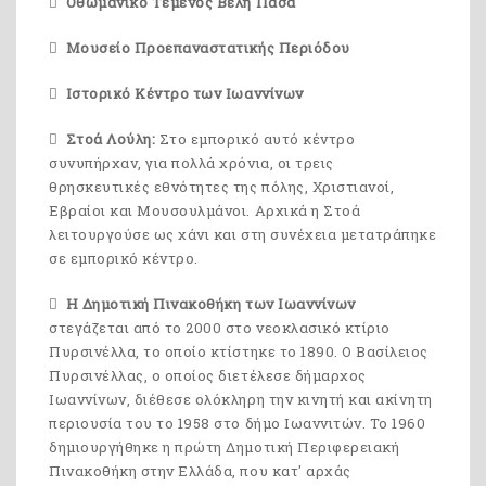
Οθωμανικό Τέμενος Βελή Πασά
Μουσείο Προεπαναστατικής Περιόδου
Ιστορικό Κέντρο των Ιωαννίνων
Στοά Λούλη:
Στο εμπορικό αυτό κέντρο
συνυπήρχαν, για πολλά χρόνια, οι τρεις
θρησκευτικές εθνότητες της πόλης, Χριστιανοί,
Εβραίοι και Μουσουλμάνοι. Αρχικά η Στοά
λειτουργούσε ως χάνι και στη συνέχεια μετατράπηκε
σε εμπορικό κέντρο.
Η Δημοτική Πινακοθήκη των Ιωαννίνων
στεγάζεται από το 2000 στο νεοκλασικό κτίριο
Πυρσινέλλα, το οποίο κτίστηκε το 1890. Ο Βασίλειος
Πυρσινέλλας, ο οποίος διετέλεσε δήμαρχος
Ιωαννίνων, διέθεσε ολόκληρη την κινητή και ακίνητη
περιουσία του το 1958 στο δήμο Ιωαννιτών. Το 1960
δημιουργήθηκε η πρώτη Δημοτική Περιφερειακή
Πινακοθήκη στην Ελλάδα, που κατ' αρχάς