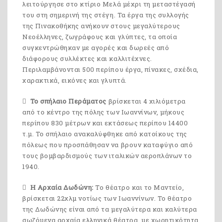
λειτούργησε στο κτίριο Μελά μέχρι τη μεταστέγασή
του στη σημερινή της στέγη. Τα έργα της συλλογής
της Πινακοθήκης ανήκουν στους μεγαλύτερους
Νεοέλληνες, ζωγράφους και γλύπτες, τα οποία
συγκεντρώθηκαν με αγορές και δωρεές από
διάφορους συλλέκτες και καλλιτέχνες.
Περιλαμβάνονται 500 περίπου έργα, πίνακες, σχέδια,
χαρακτικά, εικόνες και γλυπτά.
Το σπήλαιο Περάματος
βρίσκεται 4 χιλιόμετρα
από το κέντρο της πόλης των Ιωαννίνων, μήκους
περίπου 830 μέτρων και εκτάσεως περίπου 14400
τ.μ. Το σπήλαιο ανακαλύφθηκε από κατοίκους της
πόλεως που προσπάθησαν να βρουν καταφύγιο από
τους βομβαρδισμούς των ιταλικών αεροπλάνων το
1940.
Η Αρχαία Δωδώνη:
Το θέατρο και το Μαντείο,
βρίσκεται 22χλμ νοτίως των Ιωαννίνων. Το θέατρο
της Δωδώνης είναι από τα μεγαλύτερα και καλύτερα
σωζόμενα αρχαία ελληνικά θέατρα, με χωρητικότητα