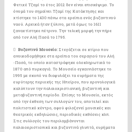
Φετιχέ Τζαμί το έτος 2012 δεν είναι επισκέψιμο. Το
όνομά του σημαίνει Τζαμί της Κατάκτησης και
χτίστηκε το 1430 πάνω στα ερείπια ενός βυζαντινού
ναού. Αρχικά ήταν ξύλινο, μετά όμως το 1611
ξαναχτίστηκε πέτρινο. Την τελική μορφή την πήρε
από τον Αλή Πασά το 1795.
Βυζαντινό Μουσείο:
Στεγάζεται σε κτίριο που
ανοικοδομήθηκε στα ερείπια του σεραγιού του Αλή
-Πασά, το οποίο καταστράφηκε ολοκληρωτικά το
1870 από πυρκαγιά. Το Μουσείο εγκαινιάστηκε το
1995 με σκοπό να διαφυλάξει τα ευρήματα της
ευρύτερης περιοχής της Ηπείρου, που χρονολογικά
καλύπτουν την παλαιοχριστιανική, βυζαντινή και
μεταβυζαντινή περίοδο. Επίσης το Μουσείο, εκτός
από την έκθεση των συλλογών του, αποτελεί και
πολιτιστικό κέντρο, αφού φιλοξενεί μουσικές και
θεατρικές εκδηλώσεις, περιοδικές εκθέσεις κλπ.
Στις συλλογές του περιλαμβάνονται
παλαιοχριστιανικά και βυζαντινά γλυπτά, ευρήματα