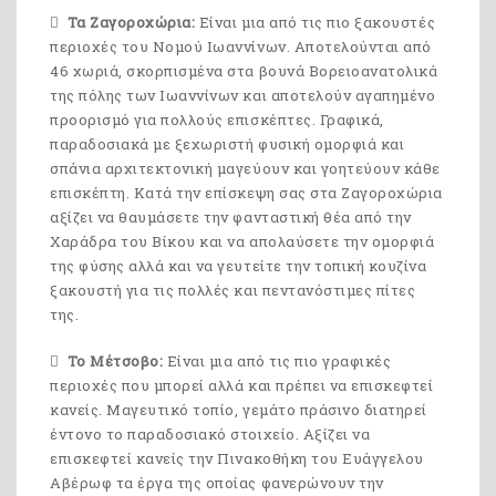
Τα Ζαγοροχώρια:
Είναι μια από τις πιο ξακουστές
περιοχές του Νομού Ιωαννίνων. Αποτελούνται από
46 χωριά, σκορπισμένα στα βουνά Βορειοανατολικά
της πόλης των Ιωαννίνων και αποτελούν αγαπημένο
προορισμό για πολλούς επισκέπτες. Γραφικά,
παραδοσιακά με ξεχωριστή φυσική ομορφιά και
σπάνια αρχιτεκτονική μαγεύουν και γοητεύουν κάθε
επισκέπτη. Κατά την επίσκεψη σας στα Ζαγοροχώρια
αξίζει να θαυμάσετε την φανταστική θέα από την
Χαράδρα του Βίκου και να απολαύσετε την ομορφιά
της φύσης αλλά και να γευτείτε την τοπική κουζίνα
ξακουστή για τις πολλές και πεντανόστιμες πίτες
της.
Το Μέτσοβο:
Είναι μια από τις πιο γραφικές
περιοχές που μπορεί αλλά και πρέπει να επισκεφτεί
κανείς. Μαγευτικό τοπίο, γεμάτο πράσινο διατηρεί
έντονο το παραδοσιακό στοιχείο. Αξίζει να
επισκεφτεί κανείς την Πινακοθήκη του Ευάγγελου
Αβέρωφ τα έργα της οποίας φανερώνουν την