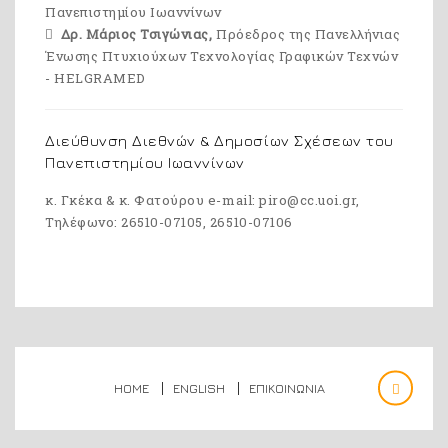
Πανεπιστημίου Ιωαννίνων
Δρ. Μάριος Τσιγώνιας,
Πρόεδρος της Πανελλήνιας
Ένωσης Πτυχιούχων Τεχνολογίας Γραφικών Τεχνών
- ΗELGRAMED
Διεύθυνση Διεθνών & Δημοσίων Σχέσεων του
Πανεπιστημίου Ιωαννίνων
κ. Γκέκα & κ. Φατούρου e-mail: piro@cc.uoi.gr,
Tηλέφωνο: 26510-07105, 26510-07106
HOME
ENGLISH
ΕΠΙΚΟΙΝΩΝΙΑ